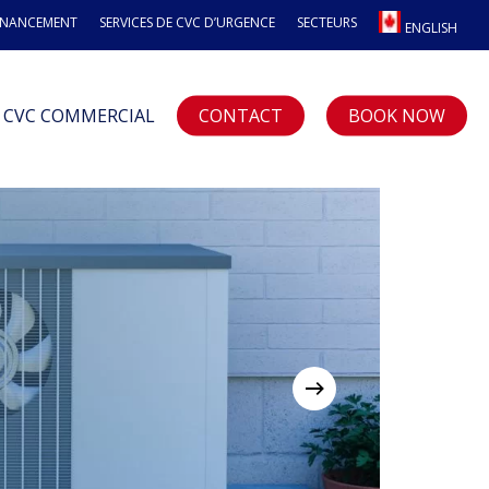
INANCEMENT
SERVICES DE CVC D’URGENCE
SECTEURS
ENGLISH
CVC COMMERCIAL
CONTACT
BOOK NOW