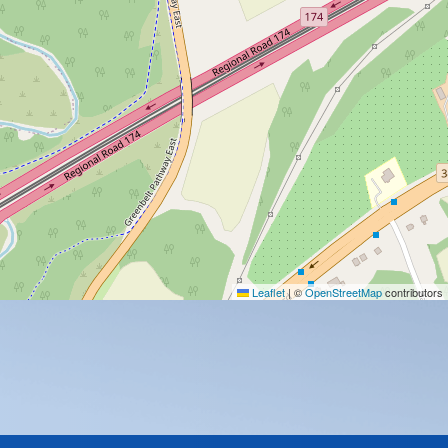
Leaflet
|
©
OpenStreetMap
contributors