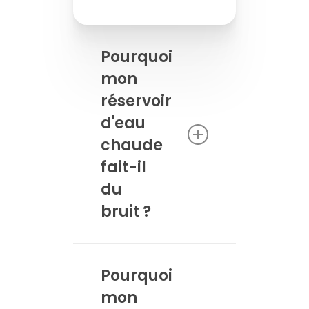
Pourquoi
mon
réservoir
d'eau
chaude
fait-il
du
bruit ?
Un réservoir d’eau
chaude bruyant peut
Pourquoi
produire une variété de
mon
sons différents — peut-