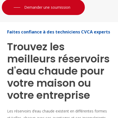
Demander une soumission
Faites
confiance
à
des
techniciens
CVCA
experts
Trouvez
les
meilleurs
réservoirs
d'eau
chaude
pour
votre
maison
ou
votre
entreprise
Les réservoirs d’eau chaude existent en différentes formes
et tailles, chacun avec ses avantages et ses inconvénients.