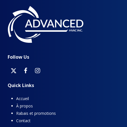
chauffe-eau sans
maison. Si vous
réservoir
souhaitez profiter des
électriques ne
avancées de la
peuvent pas fournir
technologie des
d’eau chaude
réservoirs d’eau
pendant les pannes
chaude,
contactez
de courant. Les
Advanced HVAC
dès
réservoirs d’eau
aujourd’hui. Nous
chaude pourront
discuterons des options
Follow
Us
fournir de l’eau
sans aucune pression
chauffée pendant
d’achat.
une panne.
Quick
Links
Accueil
À propos
Rabais et promotions
Contact